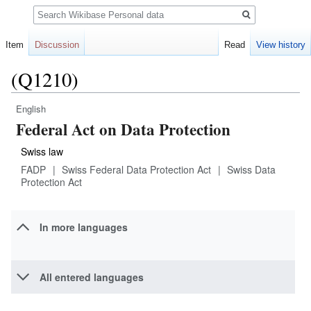
Search
Item
Discussion
Read
View history
(Q1210)
English
Jump
Jump
Federal Act on Data Protection
to
to
navigation
search
Swiss law
FADP
Swiss Federal Data Protection Act
Swiss Data
Protection Act
In more languages
All entered languages