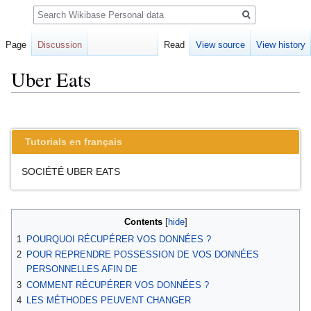
Search
Page
Discussion
Read
View source
View history
Uber Eats
Jump
Jump
to
to
Tutorials en français
navigation
search
SOCIÉTÉ UBER EATS
Contents
1
POURQUOI RÉCUPÉRER VOS DONNÉES ?
2
POUR REPRENDRE POSSESSION DE VOS DONNÉES
PERSONNELLES AFIN DE
3
COMMENT RÉCUPÉRER VOS DONNÉES ?
4
LES MÉTHODES PEUVENT CHANGER