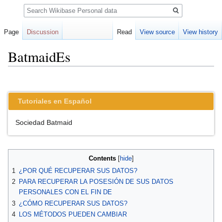
Search
Page
Discussion
Read
View source
View history
BatmaidEs
Jump
Jump
to
to
Tutoriales en Español
navigation
search
Sociedad Batmaid
Contents
1
¿POR QUÉ RECUPERAR SUS DATOS?
2
PARA RECUPERAR LA POSESIÓN DE SUS DATOS
PERSONALES CON EL FIN DE
3
¿CÓMO RECUPERAR SUS DATOS?
4
LOS MÉTODOS PUEDEN CAMBIAR